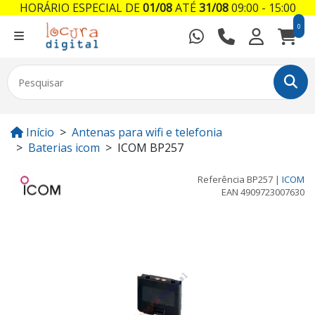
HORÁRIO ESPECIAL DE
01/08
ATÉ
31/08
09:00 - 15:00
0
Início
Antenas para wifi e telefonia
Baterias icom
ICOM BP257
Referência
BP257
|
ICOM
EAN
4909723007630