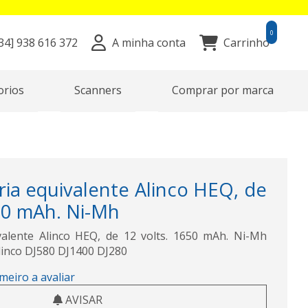
0
34]
938 616 372
A minha conta
Carrinho
orios
Scanners
Comprar por marca
ia equivalente Alinco HEQ, de
50 mAh. Ni-Mh
valente Alinco HEQ, de 12 volts. 1650 mAh. Ni-Mh
linco DJ580 DJ1400 DJ280
imeiro a avaliar
AVISAR