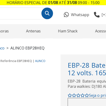
HORÁRIO ESPECIAL DE
01/08
ATÉ
31/08
09:00 - 15:00
Whatsapp
[+
soras
Antenas
Ham Shack
Acess
nco
ALINCO EBP28HEQ
Referência
EBP28HEQ
|
ALINCO
EBP-28 Bater
12 volts. 16
EBP-28 Bateria equi
Para walkies: DJ180 A
Seja o pr