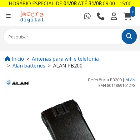
HORÁRIO ESPECIAL DE
01/08
ATÉ
31/08
09:00 - 15:00
0
Início
Antenas para wifi e telefonia
Alan batteries
ALAN PB200
Referência
PB200
|
ALAN
EAN
8011869161278