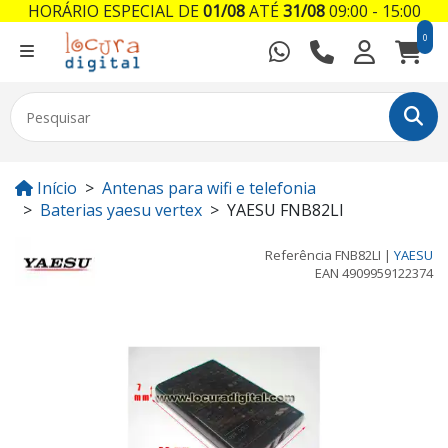
HORÁRIO ESPECIAL DE
01/08
ATÉ
31/08
09:00 - 15:00
0
Início
Antenas para wifi e telefonia
Baterias yaesu vertex
YAESU FNB82LI
Referência
FNB82LI
|
YAESU
EAN
4909959122374