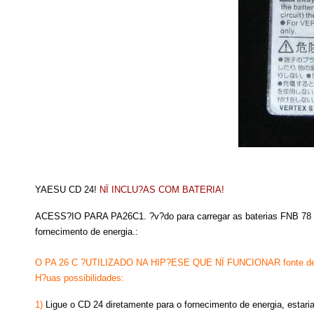
YAESU CD 24!
NÏ INCLU?AS COM BATERIA!
ACESS?IO PARA
PA26C1.
?v?do para carregar as baterias FNB 78
fornecimento de energia.:
O PA 26 C ?UTILIZADO NA HIP?ESE QUE NÏ FUNCIONAR fonte de 
H?uas possibilidades:
1)
Ligue o CD 24 diretamente para o fornecimento de energia, estaria