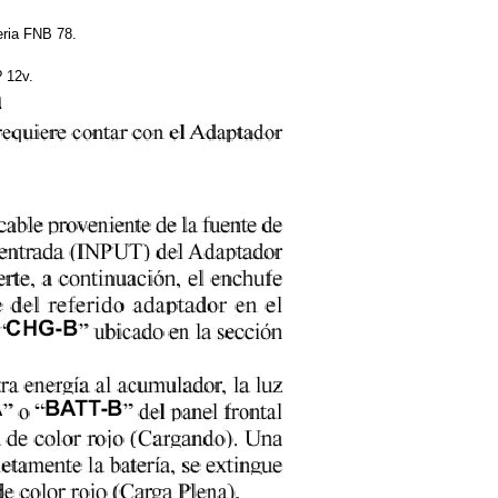
eria FNB 78.
 12v.