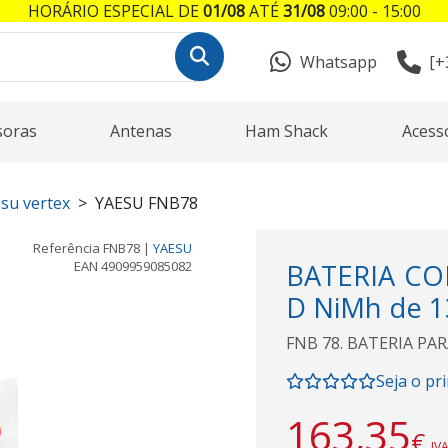
HORÁRIO ESPECIAL DE
01/08
ATÉ
31/08
09:00 - 15:00
Whatsapp
[+
soras
Antenas
Ham Shack
Acess
esu vertex
YAESU FNB78
Referência
FNB78
|
YAESU
EAN
4909959085082
BATERIA CO
D NiMh de 1
FNB 78. BATERIA PARA
Seja o pr
163,35
€
IVA