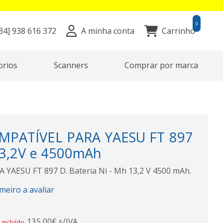
0
34]
938 616 372
A minha conta
Carrinho
orios
Scanners
Comprar por marca
MPATÍVEL PARA YAESU FT 897
3,2V e 4500mAh
 YAESU FT 897 D. Bateria Ni - Mh 13,2 V 4500 mAh.
imeiro a avaliar
135,00€ s/IVA
 incluído