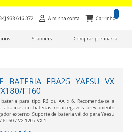
0
34]
938 616 372
A minha conta
Carrinho
orios
Scanners
Comprar por marca
E BATERIA FBA25 YAESU VX
VX180/FT60
bateria para tipo R6 ou AA x 6. Recomenda-se a
as alcalinas ou baterias recarregáveis previamente
ador externo. Suporte de bateria válido para Yaesu
 FT60 / VX 120 / VX 1
imeiro a avaliar