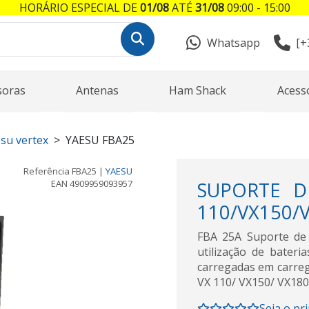
HORÁRIO ESPECIAL DE
01/08
ATÉ
31/08
09:00 - 15:00
Whatsapp
[+
soras
Antenas
Ham Shack
Acess
esu vertex
YAESU FBA25
Referência
FBA25
|
YAESU
EAN
4909959093957
SUPORTE D
110/VX150/
FBA 25A Suporte de 
utilização de bateri
carregadas em carreg
VX 110/ VX150/ VX180/
Seja o pr