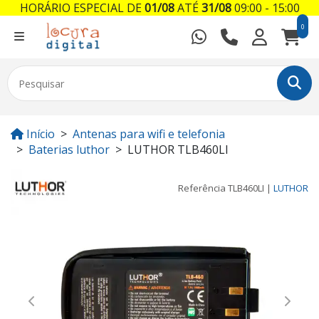
HORÁRIO ESPECIAL DE
01/08
ATÉ
31/08
09:00 - 15:00
0
Início
Antenas para wifi e telefonia
Baterias luthor
LUTHOR TLB460LI
Referência
TLB460LI
|
LUTHOR
Previous
Next