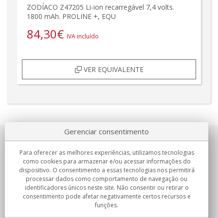
ZODÍACO Z47205 Li-ion recarregável 7,4 volts.
1800 mAh. PROLINE +, EQU
84,30
€
IVA incluído
VER EQUIVALENTE
Gerenciar consentimento
Sobre nosotros
Para oferecer as melhores experiências, utilizamos tecnologias
como cookies para armazenar e/ou acessar informações do
Compromissos
dispositivo. O consentimento a essas tecnologias nos permitirá
processar dados como comportamento de navegação ou
identificadores únicos neste site. Não consentir ou retirar o
Compras
consentimento pode afetar negativamente certos recursos e
funções.
Colectivos