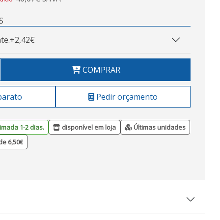
S
te.
+2,42€
COMPRAR
barato
Pedir orçamento
imada 1-2 dias.
disponível em loja
Últimas unidades
de 6,50€