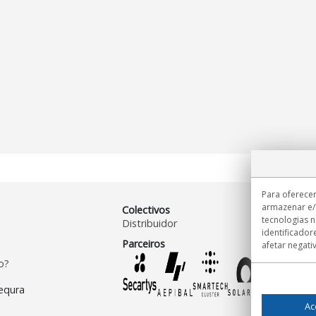
Para oferecer
armazenar e/
Colectivos
tecnologias 
Distribuidor
identificador
Parceiros
afetar negati
o?
Ac