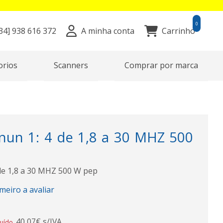
0
34]
938 616 372
A minha conta
Carrinho
orios
Scanners
Comprar por marca
un 1: 4 de 1,8 a 30 MHZ 500
de 1,8 a 30 MHZ 500 W pep
imeiro a avaliar
40,07€ s/IVA
luído