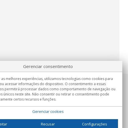
Gerenciar consentimento
 as melhores experiências, utilizamos tecnologias como cookies para
ou acessar informações do dispositivo. O consentimento a essas
Informação
nos permitirá processar dados como comportamento de navegação ou
Seg.-Sex. 9:00h - 15:00h.
es únicos neste site. Não consentir ou retirar o consentimento pode
Entrega em
vamente certos recursos e funções.
Gerenciar cookies
eitar
Recusar
Configurações