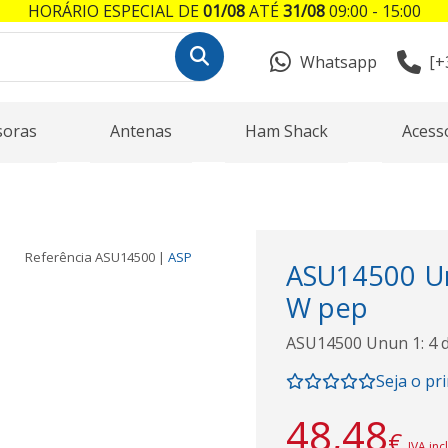
HORÁRIO ESPECIAL DE
01/08
ATÉ
31/08
09:00 - 15:00
Whatsapp
[+
soras
Antenas
Ham Shack
Acess
Referência
ASU14500
|
ASP
ASU14500 Un
W pep
ASU14500 Unun 1: 4 
Seja o pr
48,48
€
IVA inc