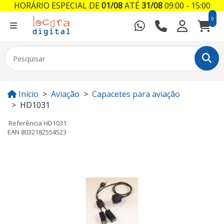
HORÁRIO ESPECIAL DE
01/08
ATÉ
31/08
09:00 - 15:00
0
Início
Aviação
Capacetes para aviação
HD1031
Referência
HD1031
EAN
8032182554523