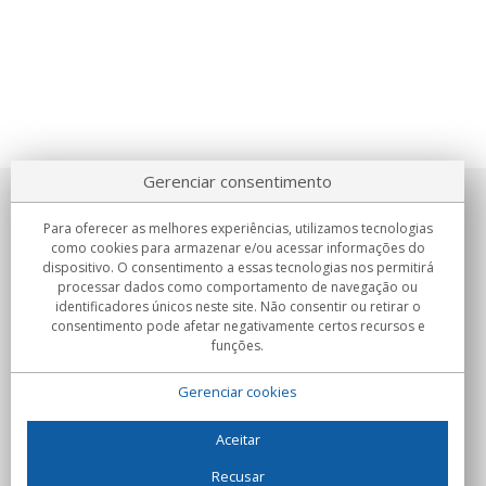
Gerenciar consentimento
Sobre nosotros
Para oferecer as melhores experiências, utilizamos tecnologias
como cookies para armazenar e/ou acessar informações do
Compromissos
dispositivo. O consentimento a essas tecnologias nos permitirá
processar dados como comportamento de navegação ou
identificadores únicos neste site. Não consentir ou retirar o
Compras
consentimento pode afetar negativamente certos recursos e
funções.
Colectivos
Gerenciar cookies
Parceiros
Informação
Aceitar
Recusar