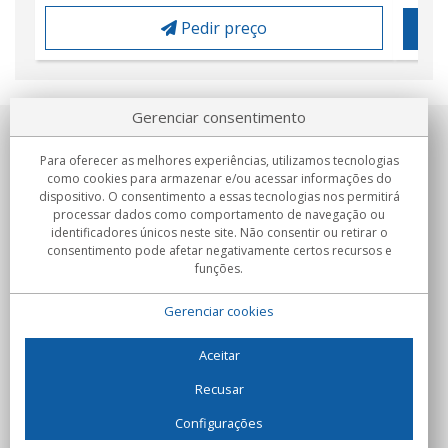
Pedir preço
Gerenciar consentimento
Sobre nosotros
Para oferecer as melhores experiências, utilizamos tecnologias
como cookies para armazenar e/ou acessar informações do
Compromissos
dispositivo. O consentimento a essas tecnologias nos permitirá
processar dados como comportamento de navegação ou
identificadores únicos neste site. Não consentir ou retirar o
Compras
consentimento pode afetar negativamente certos recursos e
funções.
Colectivos
Gerenciar cookies
Parceiros
Informação
Aceitar
Recusar
Configurações
C/Flassaders, 13, Nave 6, 08130 Santa Perpètua de Mogoda
(Barcelona) - Espanha