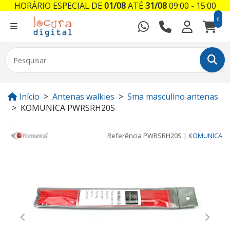
HORÁRIO ESPECIAL DE
01/08
ATÉ
31/08
09:00 - 15:00
0
Início
Antenas walkies
Sma masculino antenas
KOMUNICA PWRSRH20S
Referência
PWRSRH20S
|
KOMUNICA
Previous
Next