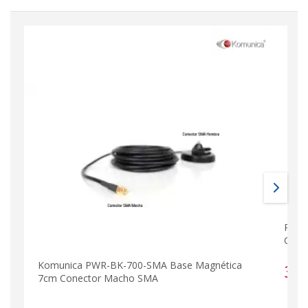
PL25
GOLD
Komunica PWR-BK-700-SMA Base Magnética
3,
7cm Conector Macho SMA