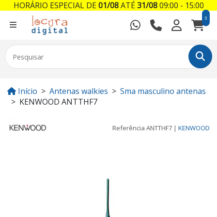
HORÁRIO ESPECIAL DE
01/08
ATÉ
31/08
09:00 - 15:00
0
Início
Antenas walkies
Sma masculino antenas
KENWOOD ANTTHF7
Referência
ANTTHF7
|
KENWOOD