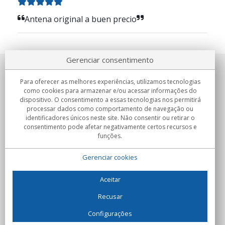
Antena original a buen precio
Gerenciar consentimento
Sobre nosotros
Para oferecer as melhores experiências, utilizamos tecnologias
como cookies para armazenar e/ou acessar informações do
Compromissos
dispositivo. O consentimento a essas tecnologias nos permitirá
processar dados como comportamento de navegação ou
identificadores únicos neste site. Não consentir ou retirar o
Compras
consentimento pode afetar negativamente certos recursos e
funções.
Colectivos
Gerenciar cookies
Parceiros
Informação
Aceitar
Recusar
Configurações
C/Flassaders, 13, Nave 6, 08130 Santa Perpètua de Mogoda