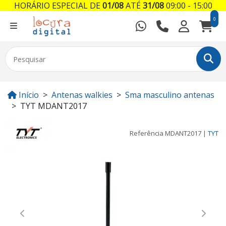
HORÁRIO ESPECIAL DE
01/08
ATÉ
31/08
09:00 - 15:00
0
Início
Antenas walkies
Sma masculino antenas
TYT MDANT2017
Referência
MDANT2017
|
TYT
Previous
Next