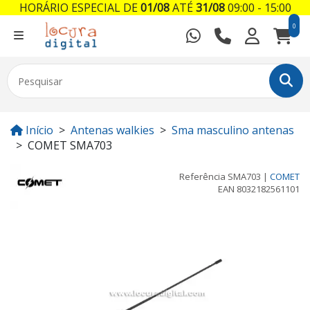
HORÁRIO ESPECIAL DE
01/08
ATÉ
31/08
09:00 - 15:00
0
Início
Antenas walkies
Sma masculino antenas
COMET SMA703
Referência
SMA703
|
COMET
EAN
8032182561101