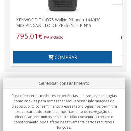
KENWOOD TH-D75 Walkie Bibanda 144/430
Mhz PINGANILLO DE PRESENTE PIN19
795,01
€
KENW
IVA incluído
17
COMPRAR
Gerenciar consentimento
Sobre nosotros
Para oferecer as melhores experiências, utilizamos tecnologias
como cookies para armazenar e/ou acessar informações do
Compromissos
dispositivo. O consentimento a essas tecnologias nos permitirá
processar dados como comportamento de navegação ou
identificadores únicos neste site. Não consentir ou retirar o
Compras
consentimento pode afetar negativamente certos recursos e
funções.
Colectivos