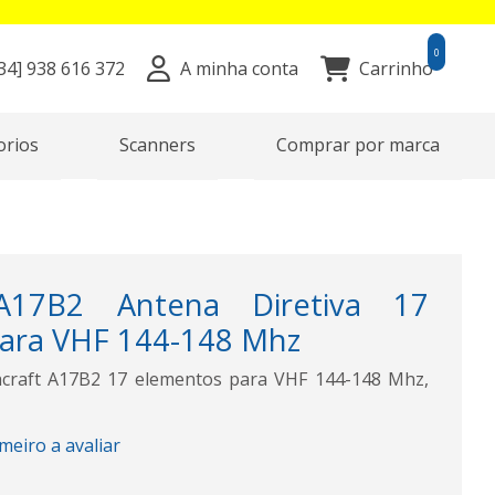
0
34]
938 616 372
A minha conta
Carrinho
orios
Scanners
Comprar por marca
A17B2 Antena Diretiva 17
ara VHF 144-148 Mhz
hcraft A17B2 17 elementos para VHF 144-148 Mhz,
imeiro a avaliar