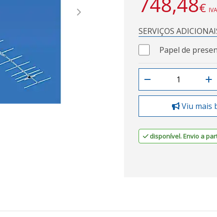
748,48
€
IVA
Next
SERVIÇOS ADICIONAI
Papel de presen
Viu mais 
disponível. Envio a part