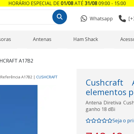
HORÁRIO ESPECIAL DE
01/08
ATÉ
31/08
09:00 - 15:00
Whatsapp
[+
soras
Antenas
Ham Shack
Acess
HCRAFT A17B2
Referência
A17B2
|
CUSHCRAFT
Cushcraft 
elementos p
Antena Diretiva Cus
ganho 18 dBi
Seja o pr