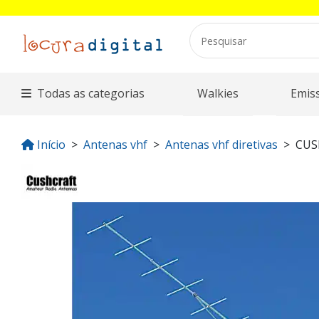
Todas as categorias
Walkies
Emis
Início
Antenas vhf
Antenas vhf diretivas
CUS