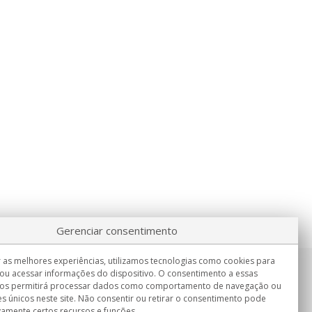
Gerenciar consentimento
 as melhores experiências, utilizamos tecnologias como cookies para
ou acessar informações do dispositivo. O consentimento a essas
Informação
nos permitirá processar dados como comportamento de navegação ou
Seg.-Sex. 9:00h - 15:00h.
es únicos neste site. Não consentir ou retirar o consentimento pode
Entrega em
vamente certos recursos e funções.