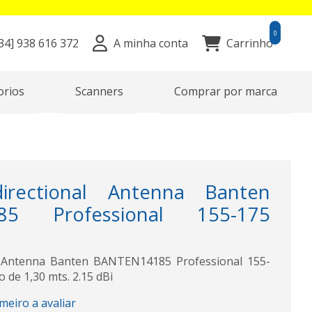
0
34]
938 616 372
A minha conta
Carrinho
orios
Scanners
Comprar por marca
rectional Antenna Banten
85 Professional 155-175
l Antenna Banten BANTEN14185 Professional 155-
o de 1,30 mts. 2.15 dBi
imeiro a avaliar