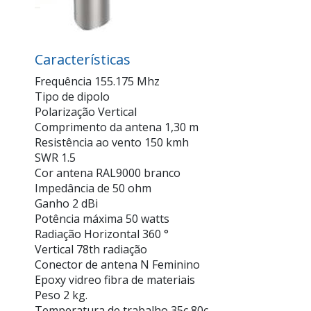
Características
Frequência 155.175 Mhz
Tipo de dipolo
Polarização Vertical
Comprimento da antena 1,30 m
Resistência ao vento 150 kmh
SWR 1.5
Cor antena RAL9000 branco
Impedância de 50 ohm
Ganho 2 dBi
Potência máxima 50 watts
Radiação Horizontal 360 °
Vertical 78th radiação
Conector de antena N Feminino
Epoxy vidreo fibra de materiais
Peso 2 kg.
Temperatura de trabalho 35c 80c