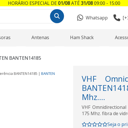
HORÁRIO ESPECIAL DE
01/08
ATÉ
31/08
09:00 - 15:00
Whatsapp
[+
soras
Antenas
Ham Shack
Acess
TEN BANTEN14185
erência
BANTEN14185
|
BANTEN
VHF Omnidi
BANTEN141
Mhz....
VHF Omnidirectiona
175 Mhz. fibra de vidr
Seja o pr