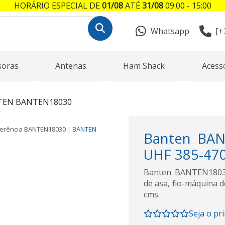
HORÁRIO ESPECIAL DE
01/08
ATÉ
31/08
09:00 - 15:00
Whatsapp
[+
soras
Antenas
Ham Shack
Acess
TEN BANTEN18030
erência
BANTEN18030
|
BANTEN
Banten BAN
UHF 385-470 
Banten BANTEN18030
de asa, fio-máquina 
cms.
Seja o pr