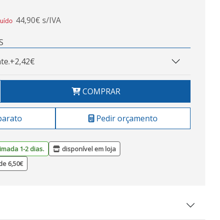
44,90€ s/IVA
luído
S
te.
+2,42€
COMPRAR
barato
Pedir orçamento
imada 1-2 dias.
disponível em loja
de 6,50€