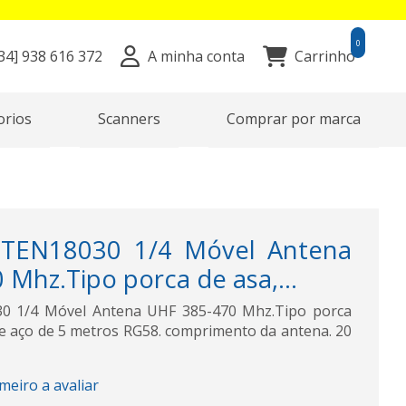
0
34]
938 616 372
A minha conta
Carrinho
orios
Scanners
Comprar por marca
TEN18030 1/4 Móvel Antena
Mhz.Tipo porca de asa,...
 1/4 Móvel Antena UHF 385-470 Mhz.Tipo porca
de aço de 5 metros RG58. comprimento da antena. 20
imeiro a avaliar