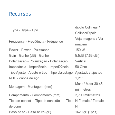
Recursos
dipolo Collinear /
. Type - Type - Tipo
ColinearDipole
Veja imagens / Ver
Frequency - Freqüência - Fréquence
imagem
Power - Power - Puissance
150 W
Gain - Ganho (dB) - Ganho
5,5dB (7,65 dBi)
Polarização - Polarização - Polarização
Vertical
Impedância - Impedância - Imped??ncia
50 Ohm
Tipo Ajuste - Ajuste o tipo - Tipo d'ajustage
Ajustado / ajusted
ROE - cabos de aço
1,2: 1
Mast / Mast 30 45
Montagem - Montagem (mm)
milímetros
Comprimento - Comprimento (mm)
2,700 milímetros
Tipo de conect. - Tipo de conexão. . - Tipo
N Female / Female
de conn
N
Peso bruto - Peso bruto (gr.)
1620 gr. (1pcs)