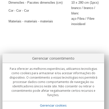
Dimensões - Pacotes dimensões (cm)
10 x 280 cm (1pcs)
branco / branco /
Cor - Cor - Cor
blanc
aço Fibra / Fibre
Materiais - materiais - materiais
inoxidável
Gerenciar consentimento
Sobre nosotros
Para oferecer as melhores experiências, utilizamos tecnologias
como cookies para armazenar e/ou acessar informações do
Compromissos
dispositivo. O consentimento a essas tecnologias nos permitirá
processar dados como comportamento de navegação ou
identificadores únicos neste site. Não consentir ou retirar o
Compras
consentimento pode afetar negativamente certos recursos e
funções.
Colectivos
Gerenciar cookies
Parceiros