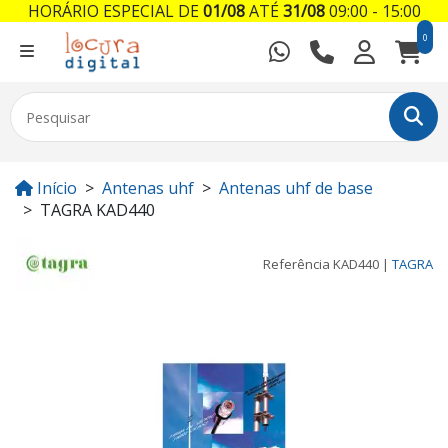
HORÁRIO ESPECIAL DE
01/08
ATÉ
31/08
09:00 - 15:00
0
Início
Antenas uhf
Antenas uhf de base
TAGRA KAD440
Referência
KAD440
|
TAGRA