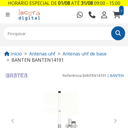
HORÁRIO ESPECIAL DE
01/08
ATÉ
31/08
09:00 - 15:00
0
Início
Antenas uhf
Antenas uhf de base
BANTEN BANTEN14191
Referência
BANTEN14191
|
BANTEN
Previous
Next