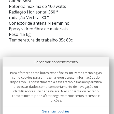
Ganho 5dBi
Potência máxima de 100 watts
Radiação Horizontal 360 °
radiação Vertical 30 °
Conector de antena N Feminino
Epoxy vidreo fibra de materiais
Peso 4,5 kg.
Temperatura de trabalho 35c 80c
Gerenciar consentimento
Sobre nosotros
Para oferecer as melhores experiências, utilizamos tecnologias
como cookies para armazenar e/ou acessar informações do
Compromissos
dispositivo. O consentimento a essas tecnologias nos permitirá
processar dados como comportamento de navegação ou
identificadores únicos neste site. Não consentir ou retirar o
Compras
consentimento pode afetar negativamente certos recursos e
funções.
Colectivos
Gerenciar cookies
Parceiros