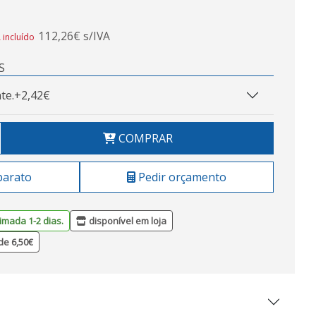
112,26€ s/IVA
 incluído
S
te.
+2,42€
COMPRAR
barato
Pedir orçamento
imada 1-2 dias.
disponível em loja
de 6,50€