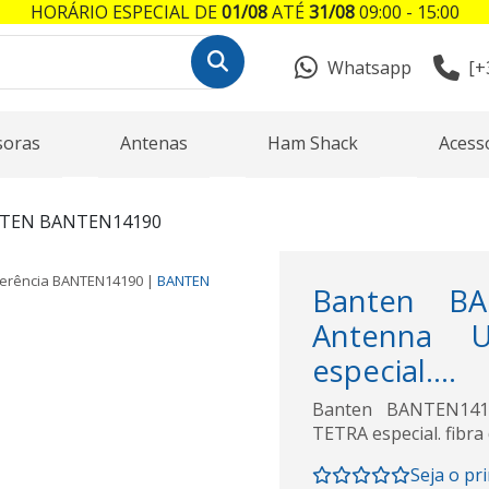
HORÁRIO ESPECIAL DE
01/08
ATÉ
31/08
09:00 - 15:00
Whatsapp
[+
soras
Antenas
Ham Shack
Acess
TEN BANTEN14190
erência
BANTEN14190
|
BANTEN
Banten BAN
Antenna 
especial....
Banten BANTEN1419
TETRA especial. fibra 
Seja o pr