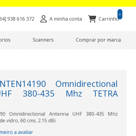
0
34]
938 616 372
A minha conta
Carrinho
orios
Scanners
Comprar por marca
TEN14190 Omnidirectional
UHF 380-435 Mhz TETRA
0 Omnidirectional Antenna UHF 380-435 Mhz
de vidro, 60 cms. 2.15 dBi
imeiro a avaliar