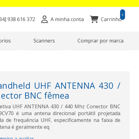
0
34]
938 616 372
A minha conta
Carrinho
orios
Scanners
Comprar por marca
ndheld UHF ANTENNA 430 /
nector BNC fêmea
iretiva UHF ANTENNA 430 / 440 Mhz Conector BNC
CV70 é uma antena direcional portátil projetada
a de frequência UHF, especificamente na faixa de
tena é geralmente eq
imeiro a avaliar