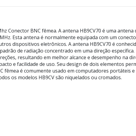
hz Conector BNC fêmea. A antena HB9CV70 é uma antena dir
40 MHz. Esta antena é normalmente equipada com um conect
tros dispositivos eletrônicos. A antena HB9CV70 é conheci
padrão de radiação concentrado em uma direção específica.
direções, resultando em melhor alcance e desempenho na di
acto e facilidade de uso. Seu design de dois elementos pe
NC fêmea é comumente usado em computadores portáteis e po
) Todos os modelos HB9CV são niquelados ou cromados.