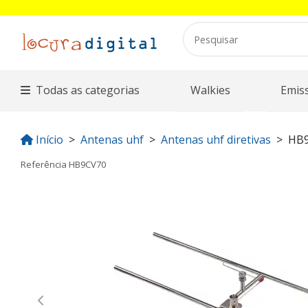
Todas as categorias
Walkies
Emis
Início
Antenas uhf
Antenas uhf diretivas
HB
Referência
HB9CV70
Previous