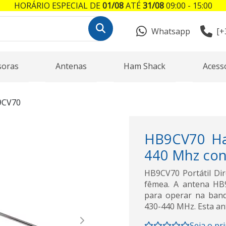
HORÁRIO ESPECIAL DE
01/08
ATÉ
31/08
09:00 - 15:00
Whatsapp
[+
soras
Antenas
Ham Shack
Acess
9CV70
HB9CV70 Ha
440 Mhz co
HB9CV70 Portátil D
fêmea. A antena HB9
para operar na band
430-440 MHz. Esta an
Next
Seja o pr