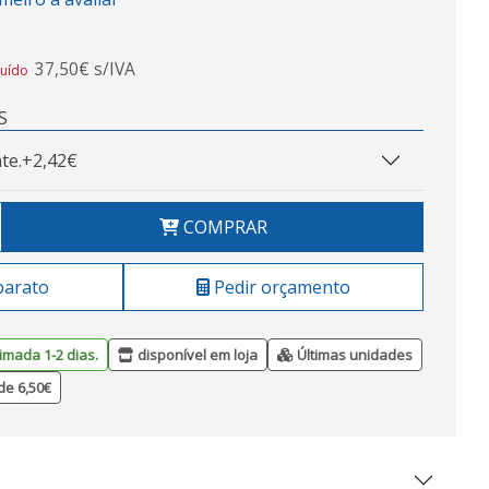
37,50€ s/IVA
luído
S
te.
+2,42€
COMPRAR
barato
Pedir orçamento
imada 1-2 dias.
disponível em loja
Últimas unidades
de 6,50€