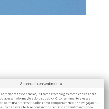
Gerenciar consentimento
 as melhores experiências, utilizamos tecnologias como cookies para
ou acessar informações do dispositivo. O consentimento a essas
Informação
nos permitirá processar dados como comportamento de navegação ou
Seg.-Sex. 9:00h - 15:00h.
es únicos neste site. Não consentir ou retirar o consentimento pode
Entrega em