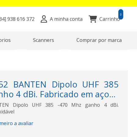
0
34]
938 616 372
A minha conta
Carrinho
orios
Scanners
Comprar por marca
52 BANTEN Dipolo UHF 385
ho 4 dBi. Fabricado em aço...
EN Dipolo UHF 385 -470 Mhz ganho 4 dBi.
xidável
imeiro a avaliar