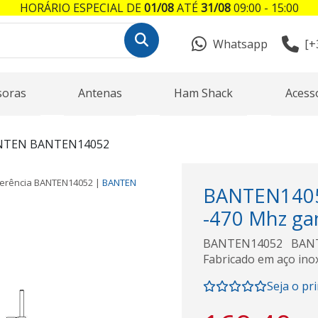
HORÁRIO ESPECIAL DE
01/08
ATÉ
31/08
09:00 - 15:00
Whatsapp
[+
soras
Antenas
Ham Shack
Acess
NTEN BANTEN14052
erência
BANTEN14052
|
BANTEN
BANTEN140
-470 Mhz gan
BANTEN14052 BANT
Fabricado em aço ino
Seja o pr