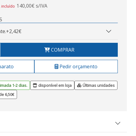
140,00€ s/IVA
 incluído
S
te.
+2,42€
COMPRAR
barato
Pedir orçamento
imada 1-2 dias.
disponível em loja
Últimas unidades
de 6,50€