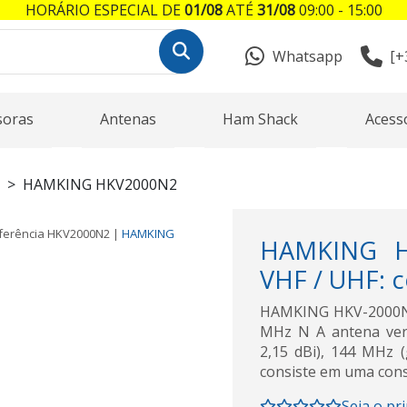
HORÁRIO ESPECIAL DE
01/08
ATÉ
31/08
09:00 - 15:00
Whatsapp
[+
soras
Antenas
Ham Shack
Acess
HAMKING HKV2000N2
ferência
HKV2000N2
|
HAMKING
HAMKING HK
VHF / UHF: c
HAMKING HKV-2000N-2
MHz N A antena ver
2,15 dBi), 144 MHz 
consiste em uma const
Seja o pr