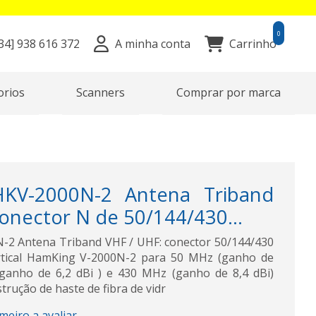
0
34]
938 616 372
A minha conta
Carrinho
orios
Scanners
Comprar por marca
V-2000N-2 Antena Triband
onector N de 50/144/430...
 Antena Triband VHF / UHF: conector 50/144/430
tical HamKing V-2000N-2 para 50 MHz (ganho de
(ganho de 6,2 dBi ) e 430 MHz (ganho de 8,4 dBi)
rução de haste de fibra de vidr
imeiro a avaliar