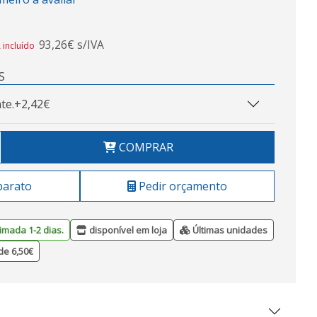
93,26€ s/IVA
 incluído
S
te.
+2,42€
COMPRAR
barato
Pedir orçamento
imada 1-2 dias.
disponível em loja
Últimas unidades
de 6,50€