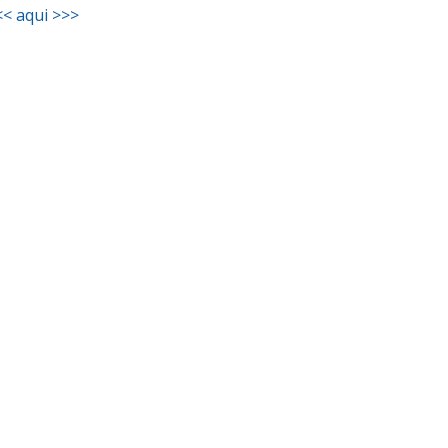
<< aqui >>>