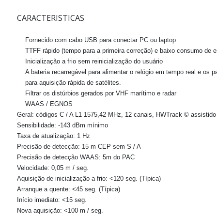
CARACTERISTICAS
Fornecido com cabo USB
para conectar PC ou laptop
TTFF rápido
(tempo para a primeira correção) e baixo consumo de e
Inicialização a frio
sem reinicialização do usuário
A bateria recarregável
para alimentar o relógio em tempo real e os 
para aquisição rápida de satélites.
Filtrar
os distúrbios gerados por VHF marítimo e radar
WAAS / EGNOS
Geral:
códigos C / A L1 1575,42 MHz, 12 canais, HWTrack © assistido 
Sensibilidade:
-143 dBm mínimo
Taxa de atualização:
1 Hz
Precisão de detecção:
15 m CEP sem S / A
Precisão de detecção WAAS: 5m
do PAC
Velocidade:
0,05 m / seg.
Aquisição de inicialização a frio:
<120 seg. (Típica)
Arranque a quente:
<45 seg. (Típica)
Início imediato:
<15 seg.
Nova aquisição:
<100 m / seg.