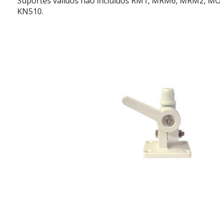
Suportes válidos não incluídos RM1, MRM6, MRM2, M
KN510.