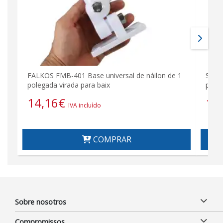
FALKOS FMB-401 Base universal de náilon de 1
Supo
polegada virada para baix
para 
14,16
€
11
IVA incluído
COMPRAR
Sobre nosotros
Compromissos