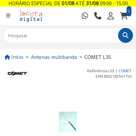
HORÁRIO ESPECIAL DE
01/08
ATÉ
31/08
09:00 - 15:00
0
Início
Antenas multibanda
COMET L35
Referência
L35
|
COMET
EAN
8032182561156