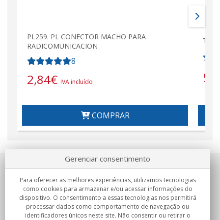
PL259. PL CONECTOR MACHO PARA
Tipo
RADICOMUNICACION
8
5,
2,84
€
IVA incluído
COMPRAR
Gerenciar consentimento
Sobre nosotros
Para oferecer as melhores experiências, utilizamos tecnologias
como cookies para armazenar e/ou acessar informações do
Compromissos
dispositivo. O consentimento a essas tecnologias nos permitirá
processar dados como comportamento de navegação ou
identificadores únicos neste site. Não consentir ou retirar o
Compras