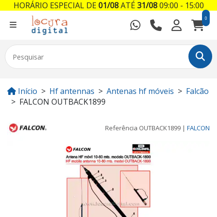
HORÁRIO ESPECIAL DE
01/08
ATÉ
31/08
09:00 - 15:00
0
Início
Hf antennas
Antenas hf móveis
Falcão
FALCON OUTBACK1899
Referência
OUTBACK1899
|
FALCON