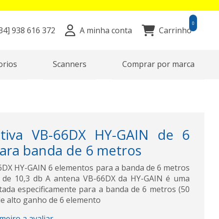
0
34]
938 616 372
A minha conta
Carrinho
orios
Scanners
Comprar por marca
etiva VB-66DX HY-GAIN de 6
ara banda de 6 metros
6DX HY-GAIN 6 elementos para a banda de 6 metros
 de 10,3 db A antena VB-66DX da HY-GAIN é uma
etada especificamente para a banda de 6 metros (50
e alto ganho de 6 elemento
imeiro a avaliar