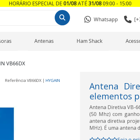
HORÁRIO ESPECIAL DE
01/08
ATÉ
31/08
09:00 - 15:00
Whatsapp
[+
soras
Antenas
Ham Shack
Acess
IN VB66DX
Referência
VB66DX
|
HYGAIN
Antena Dir
elementos p
Antena Diretiva VB-6
(50 Mhz) com ganho
antena diretiva proj
MHz). É uma antena d
Seja o pr