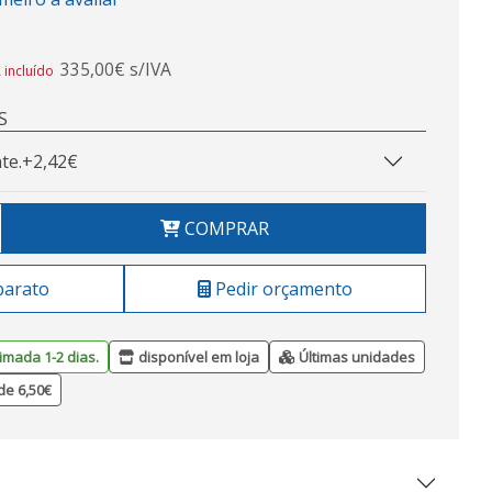
335,00€ s/IVA
 incluído
S
te.
+2,42€
COMPRAR
barato
Pedir orçamento
imada 1-2 dias.
disponível em loja
Últimas unidades
de 6,50€