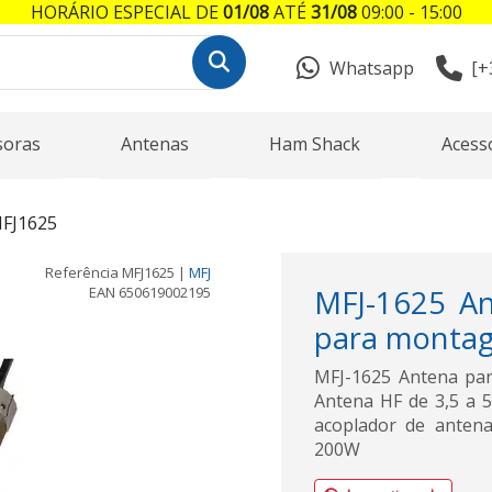
HORÁRIO ESPECIAL DE
01/08
ATÉ
31/08
09:00 - 15:00
Whatsapp
[+
soras
Antenas
Ham Shack
Acess
FJ1625
Referência
MFJ1625
|
MFJ
EAN
650619002195
MFJ-1625 An
para monta
MFJ-1625 Antena pa
Antena HF de 3,5 a 
acoplador de antena,
200W