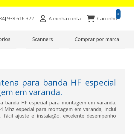
0
34]
938 616 372
A minha conta
Carrinho
orios
Scanners
Comprar por marca
tena para banda HF especial
gem em varanda.
ra banda HF especial para montagem em varanda.
54 Mhz especial para montagem em varanda, inclui
 fácil ajuste e instalação, excelente desempenho