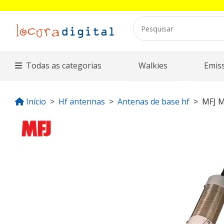
Todas as categorias
Walkies
Emis
Início
Hf antennas
Antenas de base hf
MFJ M