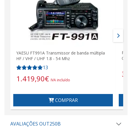
PL25
YAESU FT991A Transmissor de banda múltipla
GOLD
HF / VHF / UHF 1.8 - 54 Mhz
13
3,
1.419,90
€
IVA incluído
COMPRAR
AVALIAÇÕES OUT250B