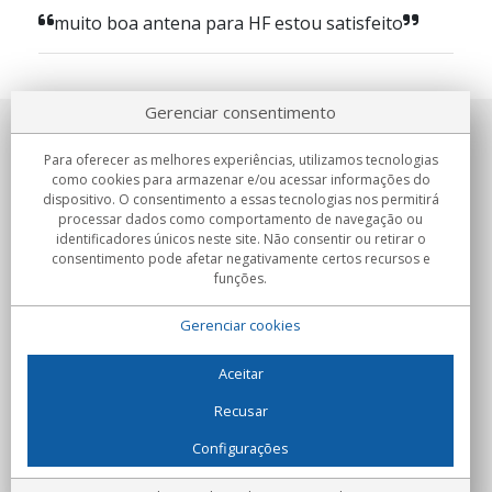
muito boa antena para HF estou satisfeito
Gerenciar consentimento
Sobre nosotros
Para oferecer as melhores experiências, utilizamos tecnologias
como cookies para armazenar e/ou acessar informações do
Compromissos
dispositivo. O consentimento a essas tecnologias nos permitirá
processar dados como comportamento de navegação ou
identificadores únicos neste site. Não consentir ou retirar o
Compras
consentimento pode afetar negativamente certos recursos e
funções.
Colectivos
Gerenciar cookies
Parceiros
Informação
Aceitar
Recusar
Configurações
C/Flassaders, 13, Nave 6, 08130 Santa Perpètua de Mogoda
(Barcelona) - Espanha