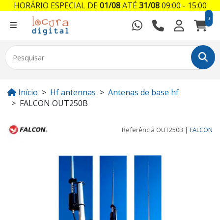
HORÁRIO ESPECIAL DE
01/08
ATÉ
31/08
09:00 - 15:00
0
Início
Hf antennas
Antenas de base hf
FALCON OUT250B
Referência
OUT250B
|
FALCON