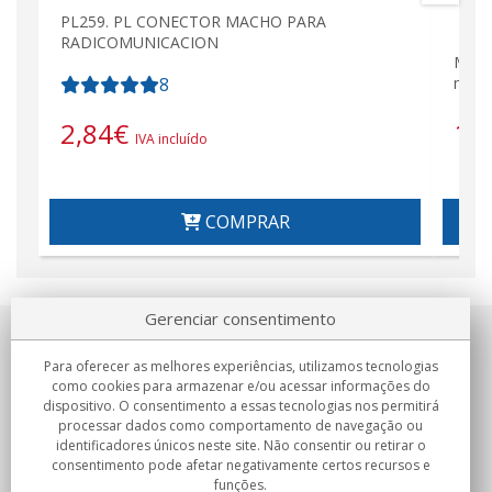
PL259. PL CONECTOR MACHO PARA
RADICOMUNICACION
MIRM
8
metr
18
2,84
€
IVA incluído
COMPRAR
Gerenciar consentimento
Sobre nosotros
Para oferecer as melhores experiências, utilizamos tecnologias
como cookies para armazenar e/ou acessar informações do
Compromissos
dispositivo. O consentimento a essas tecnologias nos permitirá
processar dados como comportamento de navegação ou
identificadores únicos neste site. Não consentir ou retirar o
Compras
consentimento pode afetar negativamente certos recursos e
funções.
Colectivos