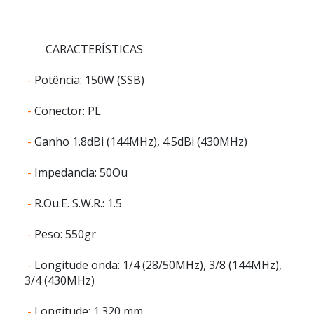
CARACTERÍSTICAS
-
Potência: 150W (SSB)
-
Conector: PL
-
Ganho 1.8dBi (144MHz), 4.5dBi (430MHz)
-
Impedancia: 50Ou
-
R.Ou.E. S.W.R.: 1.5
-
Peso: 550gr
-
Longitude onda: 1/4 (28/50MHz), 3/8 (144MHz),
3/4 (430MHz)
-
Longitude: 1.320 mm.