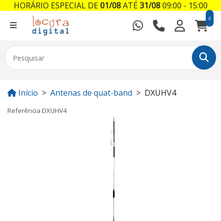
HORÁRIO ESPECIAL DE
01/08
ATÉ
31/08
09:00 - 15:00
0
Início
Antenas de quat-band
DXUHV4
Referência
DXUHV4