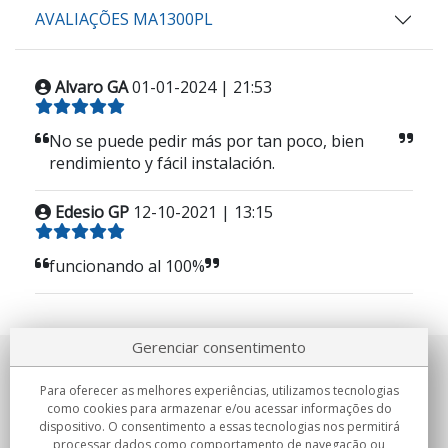
AVALIAÇÕES MA1300PL
Alvaro GA
01-01-2024 | 21:53
No se puede pedir más por tan poco, bien
rendimiento y fácil instalación.
Edesio GP
12-10-2021 | 13:15
funcionando al 100%
Gerenciar consentimento
Sobre nosotros
Para oferecer as melhores experiências, utilizamos tecnologias
como cookies para armazenar e/ou acessar informações do
Compromissos
dispositivo. O consentimento a essas tecnologias nos permitirá
processar dados como comportamento de navegação ou