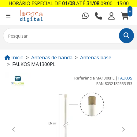
HORÁRIO ESPECIAL DE
01/08
ATÉ
31/08
09:00 - 15:00
0
Início
Antenas de banda
Antenas base
FALKOS MA1300PL
Referência
MA1300PL
|
FALKOS
EAN
8032182533153
Previous
Next