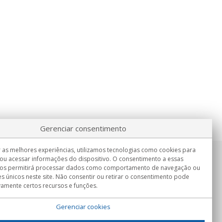
Gerenciar consentimento
 as melhores experiências, utilizamos tecnologias como cookies para
ou acessar informações do dispositivo. O consentimento a essas
Informação
nos permitirá processar dados como comportamento de navegação ou
Seg.-Sex. 9:00h - 15:00h.
es únicos neste site. Não consentir ou retirar o consentimento pode
Entrega em
vamente certos recursos e funções.
Gerenciar cookies