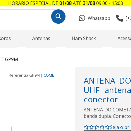
HORÁRIO ESPECIAL DE
01/08
ATÉ
31/08
09:00 - 15:00
Whatsapp
[+
soras
Antenas
Ham Shack
Acess
T GP9M
Referência
GP9M
|
COMET
ANTENA DO
UHF antena
conector
ANTENA DO COMETA G
banda dupla. Conecto
Seja o pr