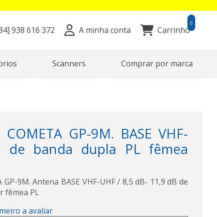
0
34]
938 616 372
A minha conta
Carrinho
orios
Scanners
Comprar por marca
 COMETA GP-9M. BASE VHF-
 de banda dupla PL fêmea
P-9M. Antena BASE VHF-UHF / 8,5 dB- 11,9 dB de
r fêmea PL
imeiro a avaliar