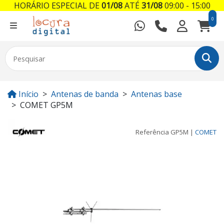
HORÁRIO ESPECIAL DE
01/08
ATÉ
31/08
09:00 - 15:00
0
Início
Antenas de banda
Antenas base
COMET GP5M
Referência
GP5M
|
COMET