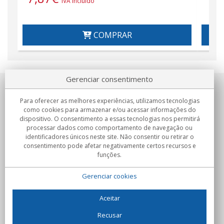
IVA incluído
COMPRAR
Gerenciar consentimento
Sobre nosotros
Para oferecer as melhores experiências, utilizamos tecnologias
como cookies para armazenar e/ou acessar informações do
Compromissos
dispositivo. O consentimento a essas tecnologias nos permitirá
processar dados como comportamento de navegação ou
identificadores únicos neste site. Não consentir ou retirar o
Compras
consentimento pode afetar negativamente certos recursos e
funções.
Colectivos
Gerenciar cookies
Parceiros
Informação
Aceitar
Recusar