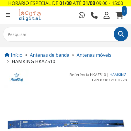
HORÁRIO ESPECIAL DE
01/08
ATÉ
31/08
09:00 - 15:00
0
Início
Antenas de banda
Antenas móveis
HAMKING HKAZ510
Referência
HKAZ510
|
HAMKING
EAN
8718375101278
Previous
Next