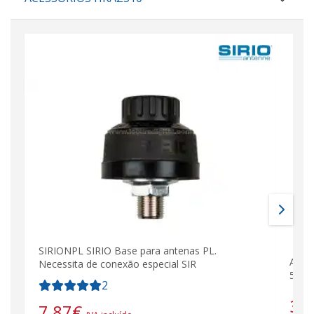
SIRIONPL SIRIO Base para antenas PL.
Ante
Necessita de conexão especial SIR
5 m 
2
31
7,87
€