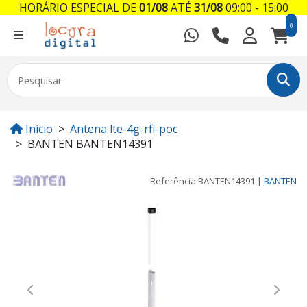
HORÁRIO ESPECIAL DE
01/08
ATÉ
31/08
09:00 - 15:00
0
Início
Antena lte-4g-rfi-poc
BANTEN BANTEN14391
Referência
BANTEN14391
|
BANTEN
Previous
Next