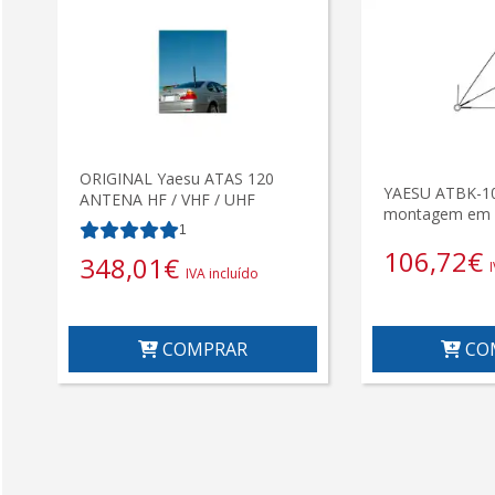
ORIGINAL Yaesu ATAS 120
YAESU ATBK-10
ANTENA HF / VHF / UHF
montagem em 
1
106,72
€
348,01
€
IVA incluído
COMPRAR
CO