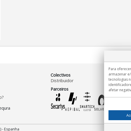
Para oferecer
armazenar e/
Colectivos
tecnologias 
Distribuidor
identificador
Parceiros
afetar negati
o?
Ac
) - Espanha