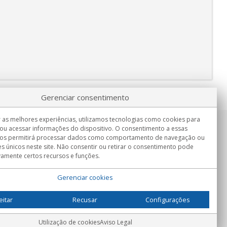
Gerenciar consentimento
 as melhores experiências, utilizamos tecnologias como cookies para
ou acessar informações do dispositivo. O consentimento a essas
Informação
nos permitirá processar dados como comportamento de navegação ou
Seg.-Sex. 9:00h - 15:00h.
es únicos neste site. Não consentir ou retirar o consentimento pode
Entrega em
vamente certos recursos e funções.
Gerenciar cookies
eitar
Recusar
Configurações
Utilização de cookies
Aviso Legal