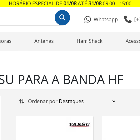
HORÁRIO ESPECIAL DE
01/08
ATÉ
31/08
09:00 - 15:00
Whatsapp
[+
soras
Antenas
Ham Shack
Acess
SU PARA A BANDA HF
Ordenar por