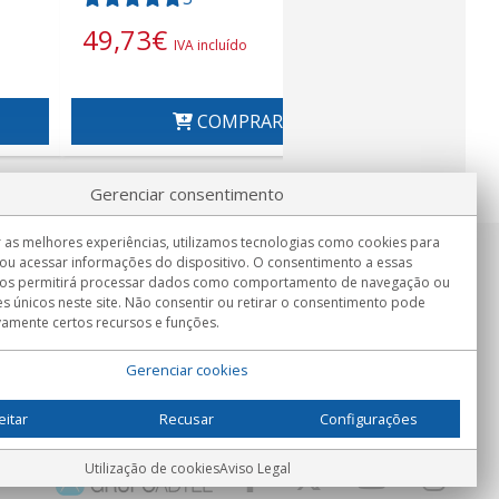
49,73
€
IVA incluído
COMPRAR
Gerenciar consentimento
 as melhores experiências, utilizamos tecnologias como cookies para
ou acessar informações do dispositivo. O consentimento a essas
Informação
nos permitirá processar dados como comportamento de navegação ou
Seg.-Sex. 9:00h - 15:00h.
es únicos neste site. Não consentir ou retirar o consentimento pode
Entrega em
vamente certos recursos e funções.
Gerenciar cookies
eitar
Recusar
Configurações
Utilização de cookies
Aviso Legal