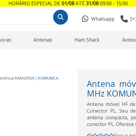
HORÁRIO ESPECIAL DE
01/08
ATÉ
31/08
09:00 - 15:00
Whatsapp
[+
soras
Antenas
Ham Shack
Acess
erência
RANGER20
|
KOMUNICA
Antena móv
MHz KOMUNI
Antena móvel HF d
Conector PL. Seu de
antena compacta, pe
conector PL. Oferece
Seja o pr