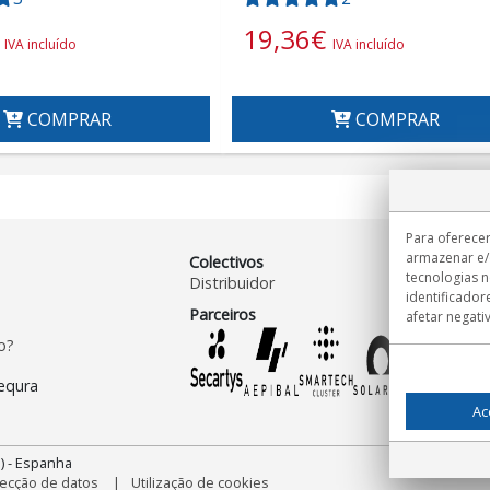
19,36
€
IVA incluído
IVA incluído
COMPRAR
COMPRAR
Para oferecer
armazenar e/
Colectivos
tecnologias 
Distribuidor
identificador
Parceiros
afetar negati
o?
Ac
) - Espanha
ecção de datos
Utilização de cookies