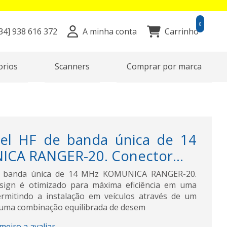
0
34]
938 616 372
A minha conta
Carrinho
orios
Scanners
Comprar por marca
el HF de banda única de 14
CA RANGER-20. Conector...
e banda única de 14 MHz KOMUNICA RANGER-20.
sign é otimizado para máxima eficiência em uma
rmitindo a instalação em veículos através de um
 uma combinação equilibrada de desem
imeiro a avaliar