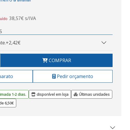
38,57€ s/IVA
luído
S
te.
+2,42€
COMPRAR
barato
Pedir orçamento
imada 1-2 dias.
disponível em loja
Últimas unidades
de 6,50€