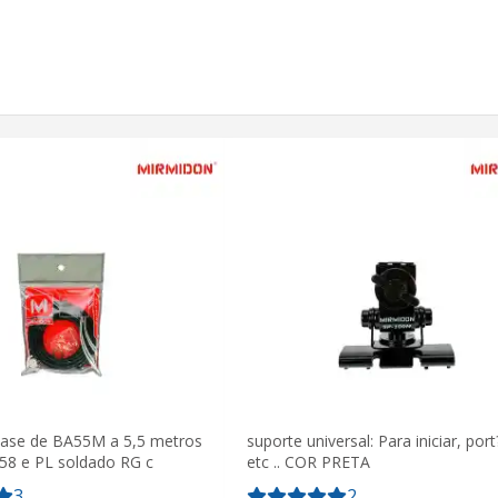
ase de BA55M a 5,5 metros
suporte universal: Para iniciar, port
58 e PL soldado RG c
etc .. COR PRETA
3
2