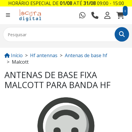
HORÁRIO ESPECIAL DE
01/08
ATÉ
31/08
09:00 - 15:00
0
Início
Hf antennas
Antenas de base hf
Malcott
ANTENAS DE BASE FIXA
MALCOTT PARA BANDA HF