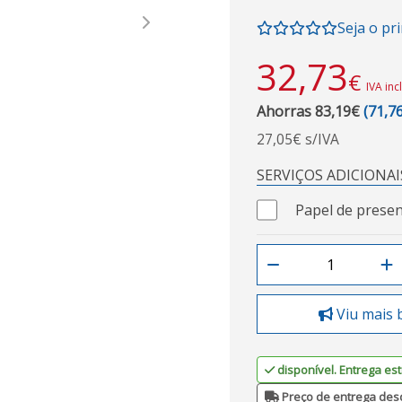
Seja o pr
Next
32,73
€
IVA inc
Ahorras 83,19€
(71,7
27,05€ s/IVA
SERVIÇOS ADICIONAI
Papel de presen
Viu mais 
disponível. Entrega est
Preço de entrega des