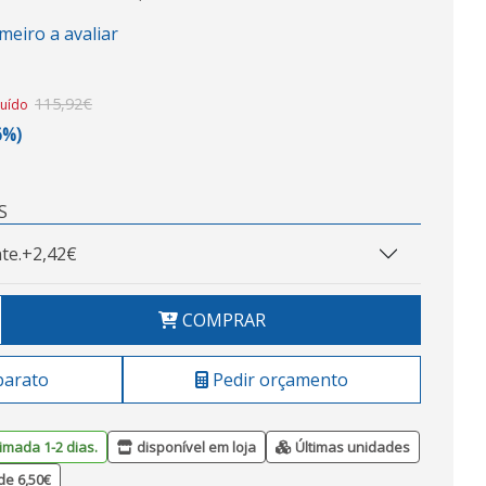
imeiro a avaliar
115,92€
luído
6%)
S
te.
+2,42€
COMPRAR
barato
Pedir orçamento
imada 1-2 dias.
disponível em loja
Últimas unidades
de 6,50€