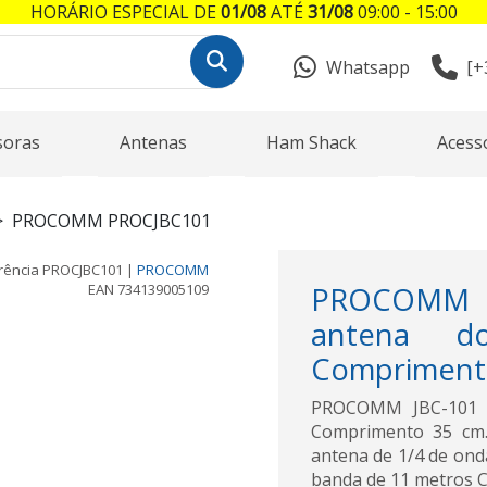
HORÁRIO ESPECIAL DE
01/08
ATÉ
31/08
09:00 - 15:00
Whatsapp
[+
soras
Antenas
Ham Shack
Acess
PROCOMM PROCJBC101
rência
PROCJBC101
|
PROCOMM
EAN
734139005109
PROCOMM 
antena 
Comprimento
PROCOMM JBC-101 Í
Comprimento 35 cm.
antena de 1/4 de onda
banda de 11 metros CB