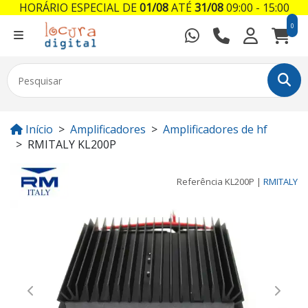
HORÁRIO ESPECIAL DE
01/08
ATÉ
31/08
09:00 - 15:00
0
Início
Amplificadores
Amplificadores de hf
RMITALY KL200P
Referência
KL200P
|
RMITALY
Previous
Next