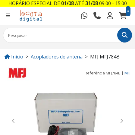
HORÁRIO ESPECIAL DE
01/08
ATÉ
31/08
09:00 - 15:00
0
Início
Acopladores de antena
MFJ MFJ784B
Referência
MFJ784B
|
MFJ
Previous
Next