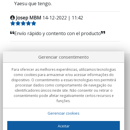
Yaesu que tengo.
Josep MBM
14-12-2022 | 11:42
Envío rápido y contento con el producto
Gerenciar consentimento
Sobre nosotros
Para oferecer as melhores experiências, utilizamos tecnologias
como cookies para armazenar e/ou acessar informações do
Compromissos
dispositivo. O consentimento a essas tecnologias nos permitirá
processar dados como comportamento de navegação ou
identificadores únicos neste site. Não consentir ou retirar o
Compras
consentimento pode afetar negativamente certos recursos e
funções.
Colectivos
Gerenciar cookies
Parceiros
Informação
Aceitar