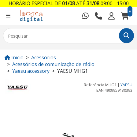
HORÁRIO ESPECIAL DE
01/08
ATÉ
31/08
09:00 - 15:00
0
Início
Acessórios
Acessórios de comunicação de rádio
Yaesu accessory
YAESU MHG1
Referência
MHG1
|
YAESU
EAN
4909959130393