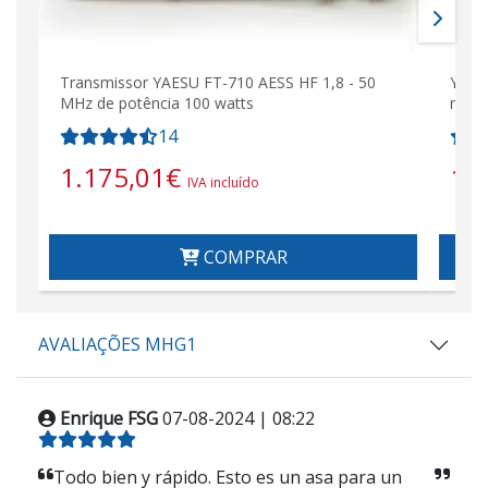
Transmissor YAESU FT-710 AESS HF 1,8 - 50
Yaes
MHz de potência 100 watts
mult
14
1.175,01
€
1.
IVA incluído
COMPRAR
AVALIAÇÕES MHG1
Enrique FSG
07-08-2024 | 08:22
Todo bien y rápido. Esto es un asa para un