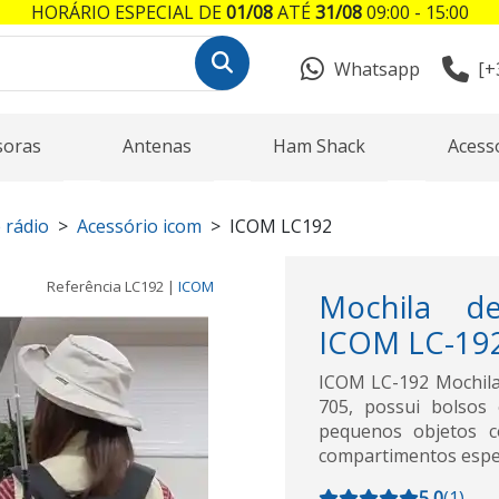
HORÁRIO ESPECIAL DE
01/08
ATÉ
31/08
09:00 - 15:00
Whatsapp
[+
soras
Antenas
Ham Shack
Acess
 rádio
Acessório icom
ICOM LC192
Referência
LC192
|
ICOM
Mochila de
ICOM LC-192
ICOM LC-192 Mochila 
705, possui bolsos
pequenos objetos c
compartimentos espec
5,0
(
1
)