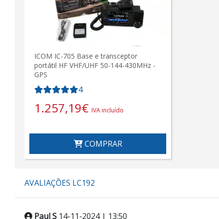
ICOM IC-705 Base e transceptor
portátil HF VHF/UHF 50-144-430MHz -
GPS
4
1.257,19
€
IVA incluído
COMPRAR
AVALIAÇÕES LC192
Paul S
14-11-2024 | 13:50