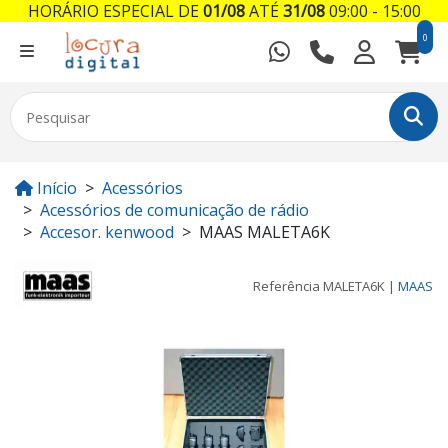
HORÁRIO ESPECIAL DE
01/08
ATÉ
31/08
09:00 - 15:00
0
Início
Acessórios
Acessórios de comunicação de rádio
Accesor. kenwood
MAAS MALETA6K
Referência
MALETA6K
|
MAAS