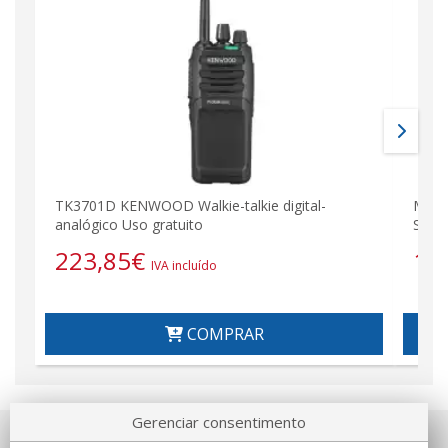
TK3701D KENWOOD Walkie-talkie digital-
MOTO
analógico Uso gratuito
SEM 
223,85
€
13
IVA incluído
COMPRAR
Gerenciar consentimento