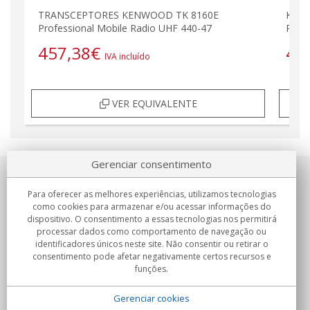
TRANSCEPTORES KENWOOD TK 8160E
KENW
Professional Mobile Radio UHF 440-47
RÁDI
457,38
€
45
IVA incluído
VER EQUIVALENTE
Gerenciar consentimento
Sobre nosotros
Para oferecer as melhores experiências, utilizamos tecnologias
como cookies para armazenar e/ou acessar informações do
Compromissos
dispositivo. O consentimento a essas tecnologias nos permitirá
processar dados como comportamento de navegação ou
identificadores únicos neste site. Não consentir ou retirar o
Compras
consentimento pode afetar negativamente certos recursos e
funções.
Colectivos
Gerenciar cookies
Parceiros