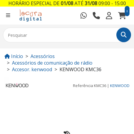
HORÁRIO ESPECIAL DE
01/08
ATÉ
31/08
09:00 - 15:00
0
Início
Acessórios
Acessórios de comunicação de rádio
Accesor. kenwood
KENWOOD KMC36
Referência
KMC36
|
KENWOOD