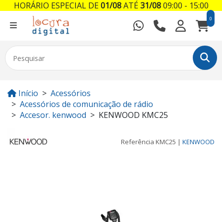
HORÁRIO ESPECIAL DE
01/08
ATÉ
31/08
09:00 - 15:00
0
Início
Acessórios
Acessórios de comunicação de rádio
Accesor. kenwood
KENWOOD KMC25
Referência
KMC25
|
KENWOOD