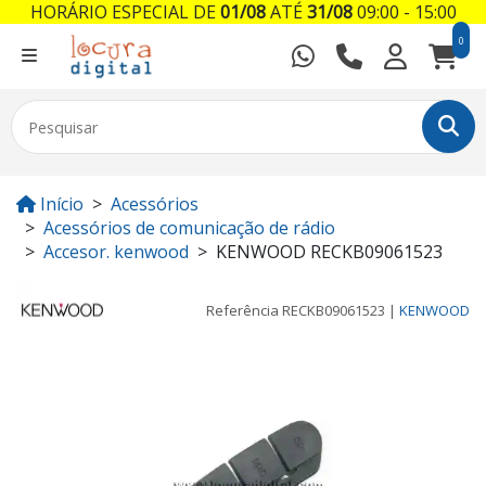
HORÁRIO ESPECIAL DE
01/08
ATÉ
31/08
09:00 - 15:00
0
Início
Acessórios
Acessórios de comunicação de rádio
Accesor. kenwood
KENWOOD RECKB09061523
Referência
RECKB09061523
|
KENWOOD