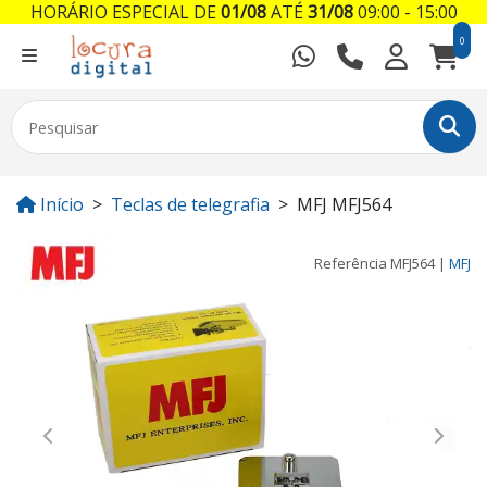
HORÁRIO ESPECIAL DE
01/08
ATÉ
31/08
09:00 - 15:00
0
Início
Teclas de telegrafia
MFJ MFJ564
Referência
MFJ564
|
MFJ
Previous
Next