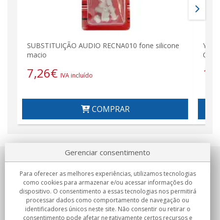
SUBSTITUIÇÃO AUDIO RECNA010 fone silicone
YAES
macio
CANA
7,26
€
19
IVA incluído
COMPRAR
Gerenciar consentimento
Sobre nosotros
Para oferecer as melhores experiências, utilizamos tecnologias
como cookies para armazenar e/ou acessar informações do
Compromissos
dispositivo. O consentimento a essas tecnologias nos permitirá
processar dados como comportamento de navegação ou
identificadores únicos neste site. Não consentir ou retirar o
Compras
consentimento pode afetar negativamente certos recursos e