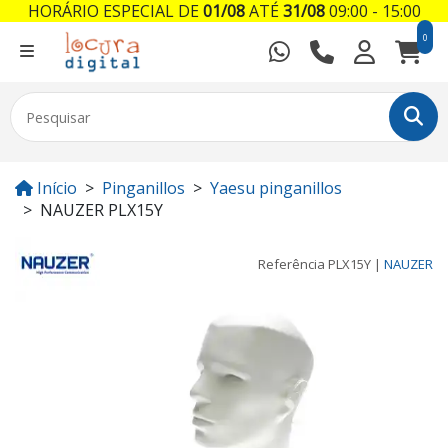
HORÁRIO ESPECIAL DE
01/08
ATÉ
31/08
09:00 - 15:00
0
Início
Pinganillos
Yaesu pinganillos
NAUZER PLX15Y
Referência
PLX15Y
|
NAUZER