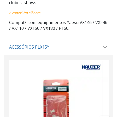
clubes, shows.
A conex??m alfinete.
Compat?l com equipamentos Yaesu VX146 / VX246
/ VX110 / VX150 / VX180 / FT60.
ACESSÓRIOS PLX15Y