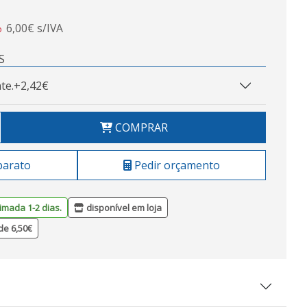
6,00€ s/IVA
o
S
te.
+2,42€
COMPRAR
barato
Pedir orçamento
imada 1-2 dias.
disponível em loja
de 6,50€