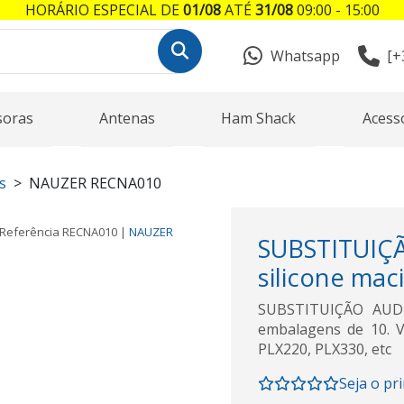
HORÁRIO ESPECIAL DE
01/08
ATÉ
31/08
09:00 - 15:00
Whatsapp
[+
soras
Antenas
Ham Shack
Acess
s
NAUZER RECNA010
Referência
RECNA010
|
NAUZER
SUBSTITUI
silicone mac
SUBSTITUIÇÃO AUDI
embalagens de 10. V
PLX220, PLX330, etc
Seja o pr