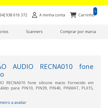
0
34]
938 616 372
A minha conta
Carrinho
orios
Scanners
Comprar por marca
ÇÃO AUDIO RECNA010 fone
io
O RECNA010 fone silicone macio Fornecido em
álido para: PIN10, PIN39, PIN40, PINMAT, PLX15,
imeiro a avaliar